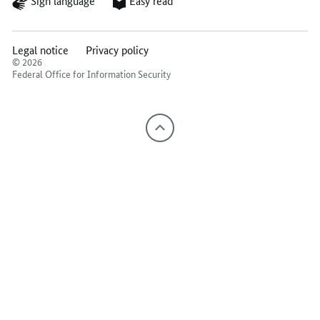
Sign language
Easy read
language
read
Legal notice
Privacy policy
© 2026
Federal Office for Information Security
Back