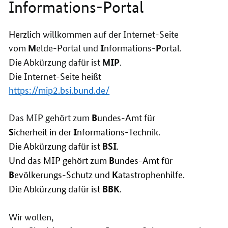
Informations-Portal
Herzlich
willkommen auf der Internet-Seite
vom
elde-Portal und
nformations-
ortal.
M
I
P
Die Abkürzung dafür ist
.
MIP
Die Internet-Seite heißt
https://mip2.bsi.bund.de/
Das MIP gehört zum
undes-Amt für
B
icherheit in der
nformations-Technik.
S
I
Die Abkürzung dafür ist
.
BSI
Und das MIP gehört zum
undes-Amt für
B
evölkerungs-Schutz und
atastrophenhilfe.
B
K
Die Abkürzung dafür ist
.
BBK
Wir wollen,